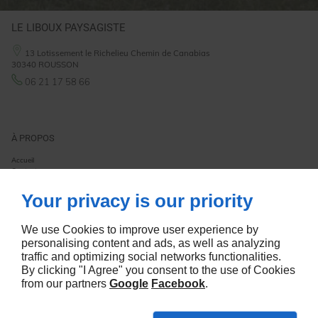
LE LIBOUX PAYSAGISTE
13 Lotissement le Richelieu Chemin de Canabias
30340
ROUSSON
06 21 17 58 66
À PROPOS
Accueil
Contact
Mentions légales
Plan du site
Your privacy is our priority
SUIVEZ NOUS
We use Cookies to improve user experience by
personalising content and ads, as well as analyzing
traffic and optimizing social networks functionalities.
By clicking "I Agree" you consent to the use of Cookies
from our partners
Google
Facebook
.